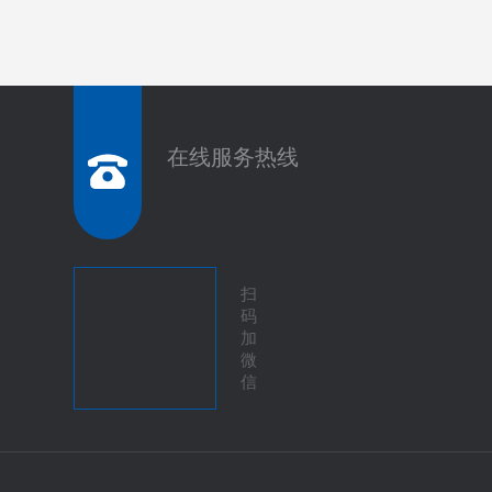
在线服务热线
扫
码
加
微
信