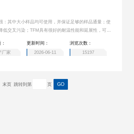
强：其中大小样品均可使用，并保证足够的样品通量；使
降低交叉污染；TFM具有很好的耐温性能和延展性，可保
高耐受达20Mpa 和210°C。
质：
更新时间：
浏览次数：
产厂家
2026-06-11
15197
一页 末页 跳转到第
页