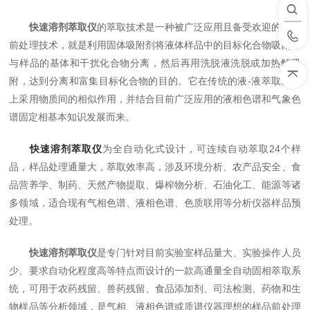
快速溶剂萃取仪
的萃取技术是一种被广泛应用且备受欢迎的样品
前处理技术，就是利用固体吸附剂将液体样品中的目标化合物吸附，
与样品的基体和干扰化合物分离，然后再用洗脱液洗脱或加热解吸
附，达到分离和富集目标化合物的目的。它在传统的液-液萃取基础
上采用物质间的相似作用，并结合目前广泛应用的液相色谱和气象色
谱固定相基本知识发展而来。
快速溶剂萃取仪
为全自动化式设计，可连续自动萃取24个样
品，样品处理通量大，萃取效率高，涉及环境分析、农产品安全、食
品营养学、制药、天然产物提取、爆榨物分析、石油化工、能源等诸
多领域，适合现有气相色谱、液相色谱、色质联用等分析仪器样品预
处理。
快速溶剂萃取仪
是专门针对目前实验室样品量大、实验操作人员
少、要求自动化程度高等特点而设计的一款高通量全自动固相萃取系
统，可用于农药残留、兽药残留、食品添加剂、司法检测、药物和生
物样品等分析领域，是气相、液相色谱或质谱仪器理想的样品前处理