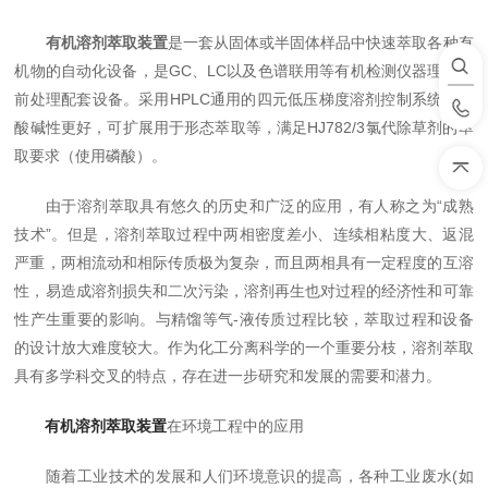
有机溶剂萃取装置
是一套从固体或半固体样品中快速萃取各种有
机物的自动化设备，是GC、LC以及色谱联用等有机检测仪器理想的
前处理配套设备。采用HPLC通用的四元低压梯度溶剂控制系统，耐
酸碱性更好，可扩展用于形态萃取等，满足HJ782/3氯代除草剂的萃
取要求（使用磷酸）。
由于溶剂萃取具有悠久的历史和广泛的应用，有人称之为“成熟
技术”。但是，溶剂萃取过程中两相密度差小、连续相粘度大、返混
严重，两相流动和相际传质极为复杂，而且两相具有一定程度的互溶
性，易造成溶剂损失和二次污染，溶剂再生也对过程的经济性和可靠
性产生重要的影响。与精馏等气-液传质过程比较，萃取过程和设备
的设计放大难度较大。作为化工分离科学的一个重要分枝，溶剂萃取
具有多学科交叉的特点，存在进一步研究和发展的需要和潜力。
有机溶剂萃取装置
在环境工程中的应用
随着工业技术的发展和人们环境意识的提高，各种工业废水(如